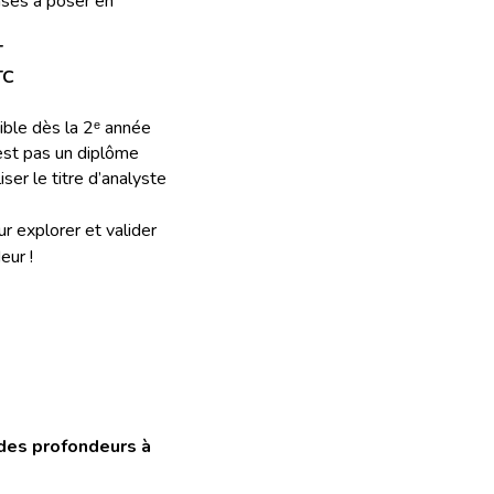
ses à poser en 
T
TC 
ible dès la 2ᵉ année 
’est pas un diplôme 
iser le titre d’analyste 
r explorer et valider 
eur !
des profondeurs à 