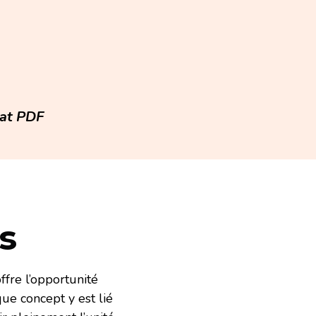
mat PDF
s
fre l’opportunité 
e concept y est lié 