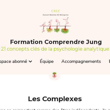
 Formation Comprendre Jung
 Formation Comprendre Jung
21 concepts clés de la psychologie analytique
21 concepts clés de la psychologie analytique
space abonné
space abonné
Équipe
Équipe
Accompagnements
Accompagnements
Les Complexes