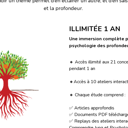
dir un thème permet d’en éclairer un autre, et d’en saisi
et la profondeur.
ILLIMITÉE 1 AN
Une immersion complète po
psychologie des profonde
🔸 Accès illimité aux 21 con
pendant 1 an
🔸Accès à 10 ateliers interacti
🔸 Chaque étude comprend :
✅ Articles approfondis
✅ Documents PDF télécharg
✅ Replays des ateliers interac
Comprendre Jung et Psychologi