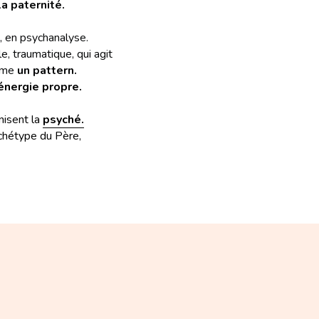
a paternité.
, en psychanalyse.
, traumatique, qui agit 
mme 
un pattern.
énergie propre.
isent la 
psyché.
rchétype du Père,