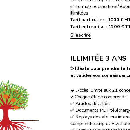
✅ Formulaire questions/répon
illimitées
Tarif particulier : 1000 € H
Tarif entreprise : 
1200 € T
S'inscrire
ILLIMITÉE 3 ANS
✨ Idéale pour prendre le t
et valider vos connaissanc
🔸 Accès illimité aux 21 con
🔸
Chaque étude comprend :
✅ Articles détaillés
✅ Documents PDF télécharg
✅ 
Replays des ateliers intera
Comprendre Jung et Psycholog