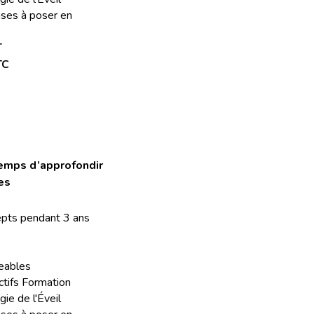
ses à poser en 
T
TC 
emps d’approfondir 
es
cepts pendant 3 ans
eables
ctifs Formation 
ie de l'Éveil