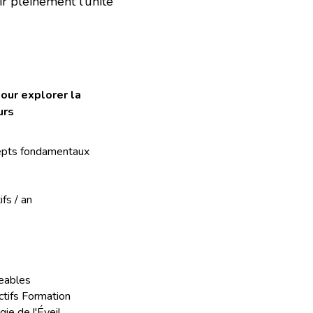
r pleinement l’unité 
ur explorer la 
urs
cepts fondamentaux 
fs / an
eables
tifs Formation 
e de l'Éveil 