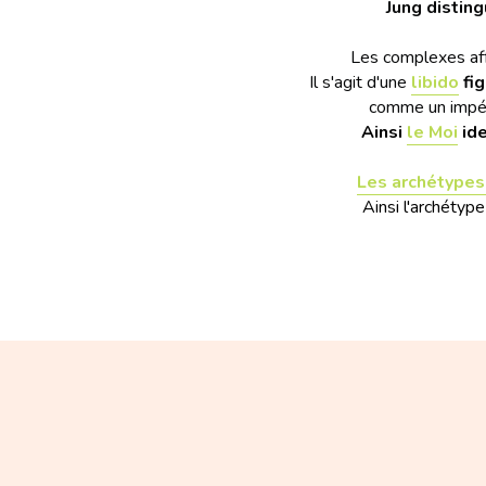
Jung distin
Les complexes aff
Il s'agit d'une
libido
 fi
comme un impéra
Ainsi
le Moi
id
Les archétypes
Ainsi l'archétyp