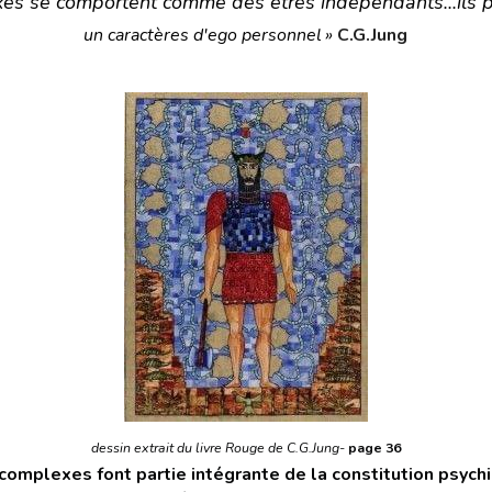
exes se comportent comme des êtres indépendants...il
un caractères d'ego personnel »
C.G.Jung
dessin extrait du livre Rouge de C.G.Jung- 
page 36
complexes font partie intégrante de la constitution psych