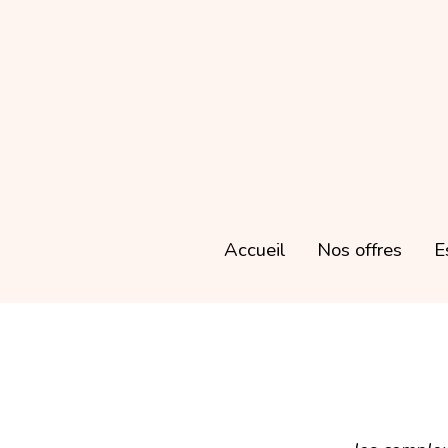
Accueil
Accueil
Nos offres
Nos offres
E
E